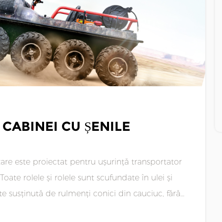
CABINEI CU ȘENILE
te susținută de rulmenți conici din cauciuc, fără