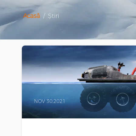
Acasă
/
Știri
NOV 30,2021