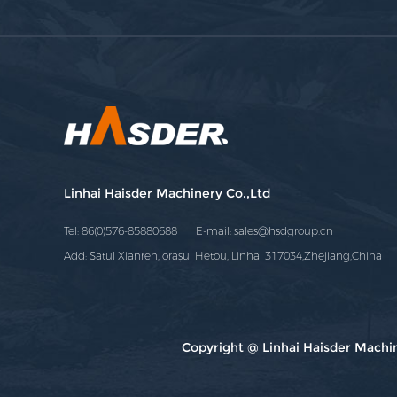
Linhai Haisder Machinery Co.,Ltd
Tel: 86(0)576-85880688 E-mail:
sales@hsdgroup.cn
Add: Satul Xianren, orașul Hetou, Linhai 317034,Zhejiang,China
Copyright @ Linhai Haisder Machine