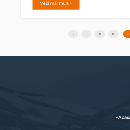
Vezi mai mult +
‹‹
‹
24
25
26
-Acas