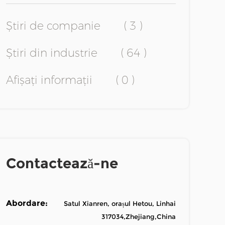
Știri de companie
( 3 )
Știri din industrie
( 64 )
Afișați informații
( 0 )
Contactează-ne
Abordare:
Satul Xianren, orașul Hetou, Linhai
317034,Zhejiang,China