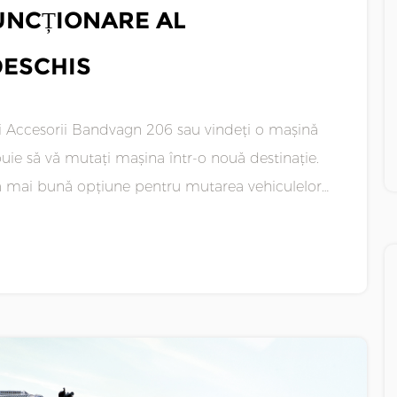
UNCȚIONARE AL
DESCHIS
nă
buie să vă mutați mașina într-o nouă destinație.
cea mai bună opțiune pentru mutarea vehiculelor