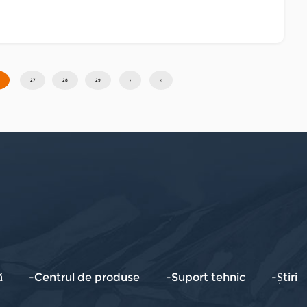
27
28
29
›
››
ă
-Centrul de produse
-Suport tehnic
-Știri