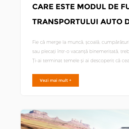
CARE ESTE MODUL DE F
TRANSPORTULUI AUTO 
Fie că merge la muncă, școală, cumpărături Accesorii Bandvagn 206 sau vindeți o mași
sau plecați într-o vacanță binemeritată, tre
Ți-ai terminat temele și ai descoperit că 
este transportul cu mașina......
Vezi mai mult +