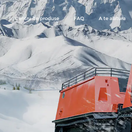
i
Centru de produse
FAQ
A te alatura