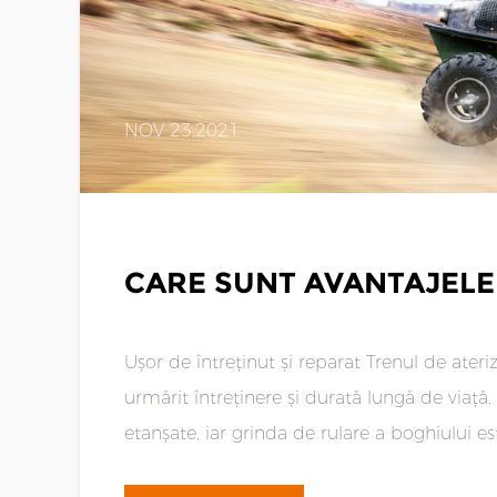
NOV 23,2021
CARE SUNT AVANTAJELE 
Ușor de întreținut și reparat Trenul de aterizare este proiectat pentru ușurință transportator
urmărit întreținere și durată lungă de viață. Toate rolele și rolele sunt scufundate în ulei și
etanșate, iar grinda de rulare a boghiului es
lubrifie......