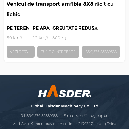
Vehicul de transport amfibie 8X8 răcit cu
lichid
PE TEREN
PE APA
GREUTATE REDUSĂ
50 km/h
12 km/h
800 kg
VEZI DETALII
PUNE O INTREBARE
86(0)576-85880688
Linhai Haisder Machinery Co.,Ltd
Tel: 86(0)576-85880688 E-mail:
sales@hsdgroup.cn
Add: Satul Xianren, orașul Hetou, Linhai 317034,Zhejiang,China