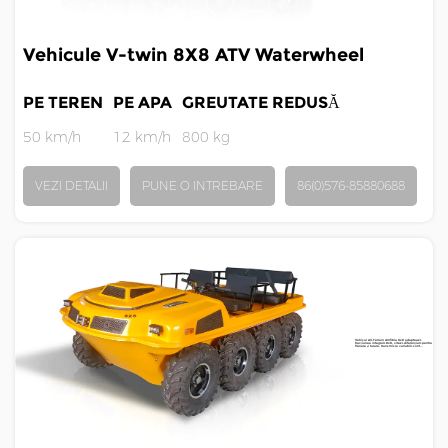
Vehicule V-twin 8X8 ATV Waterwheel
PE TEREN
PE APA
GREUTATE REDUSĂ
50 km/h
12 km/h
800 kg
VEZI DETALII
PUNE O INTREBARE
86(0)576-85880688
Vehicul All-Terrain Amfibie 8x8 adaptează
tracțiunea integrală 8x8, viteză diferențială pentru
frânare și turare, transmisie variabilă cont...