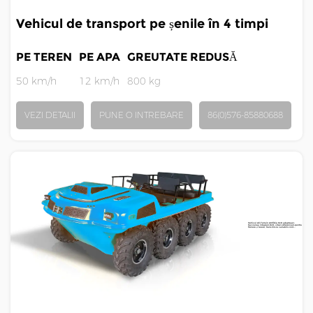
Vehicul de transport pe șenile în 4 timpi
PE TEREN
PE APA
GREUTATE REDUSĂ
50 km/h
12 km/h
800 kg
VEZI DETALII
PUNE O INTREBARE
86(0)576-85880688
Vehicul All-Terrain Amfibie 8x8 adaptează
tracțiunea integrală 8x8, viteză diferențială pentru
frânare și turare, transmisie variabilă cont...