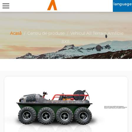
language
Acasă
/
Centru de produse
/
Vehicul All Terrain Amfibie
8X8
Vehicul All-Terrain Amfibie 8x8 adaptează
tracțiunea integrală 8x8, viteză diferențială pentru
frânare și turare, transmisie variabilă continu...