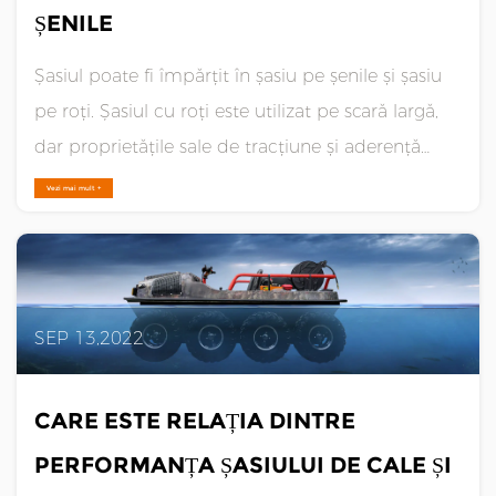
ȘENILE
Șasiul poate fi împărțit în șasiu pe șenile și șasiu
pe roți. Șasiul cu roți este utilizat pe scară largă,
dar proprietățile sale de tracțiune și aderență
sunt slabe, iar aplicarea sa pe pante, terenuri
Vezi mai mult +
vâscoase grele, umed și nisipoase este limitată
într-o anumită măsură. Deși cu roți de mare pu......
SEP 13,2022
CARE ESTE RELAȚIA DINTRE
PERFORMANȚA ȘASIULUI DE CALE ȘI